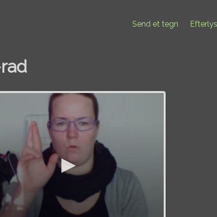
Send et tegn
Efterly
-rad