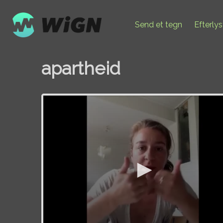
Send et tegn
Efterly
apartheid