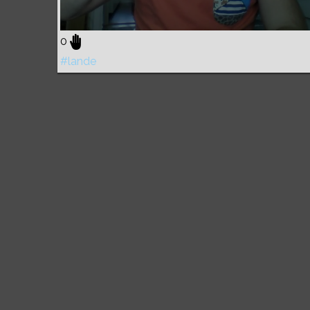
0
#lande