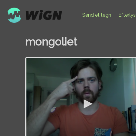
Send et tegn
Efterly
mongoliet