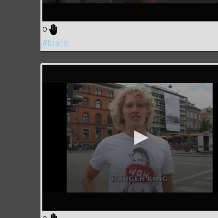
0
#brand