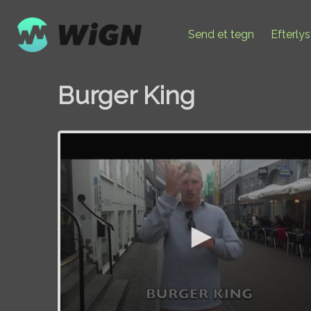
Send et tegn
Efterly
Burger King