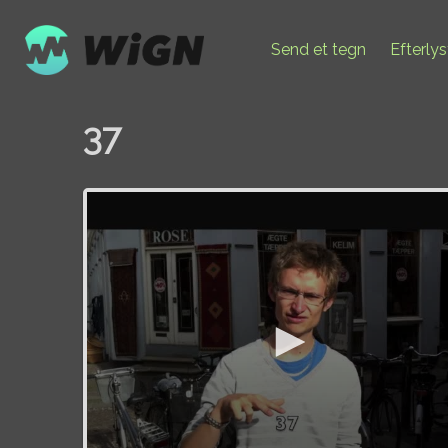
Send et tegn
Efterly
37