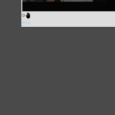
0
#tal