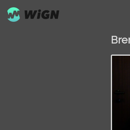
Bre
Volume
0%