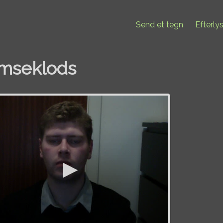
Send et tegn
Efterly
mseklods