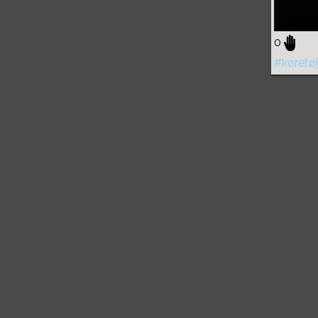
0
#køretøj