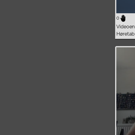
0
Videoen 
Høretab
Volume
0%