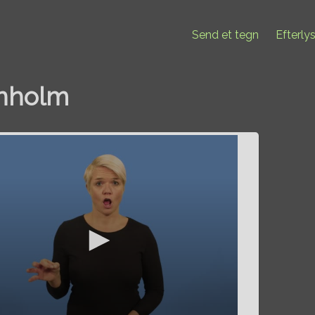
Send et tegn
Efterly
nholm