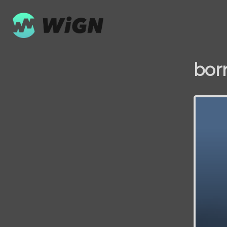
bor
Volume
0%