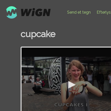
Send et tegn
Efterly
cupcake