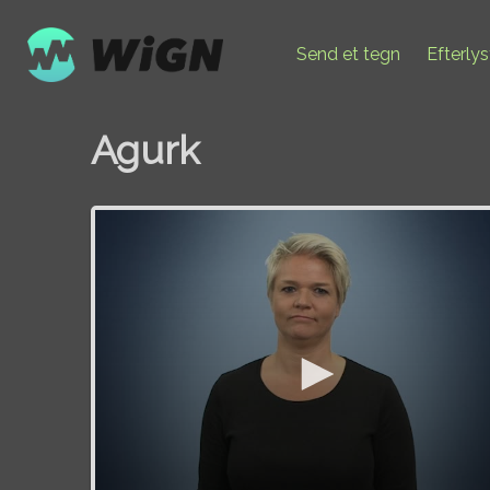
Send et tegn
Efterly
Agurk