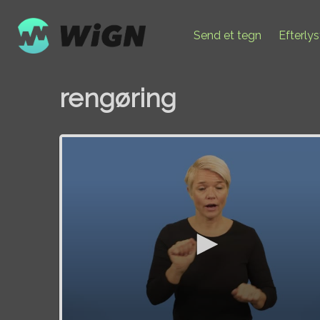
Send et tegn
Efterly
rengøring