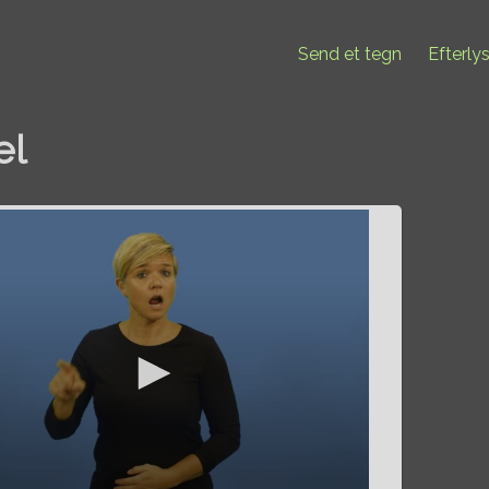
Send et tegn
Efterly
el