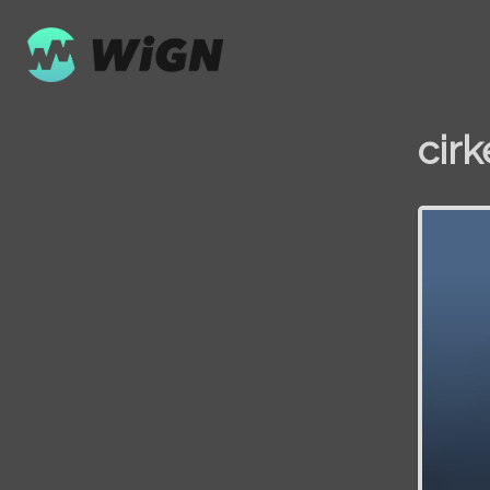
cirk
Volume
0%