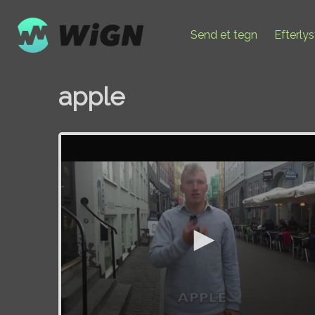
Send et tegn
Efterly
apple