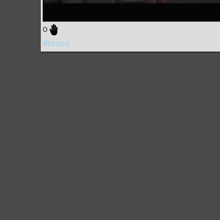
0
#brand