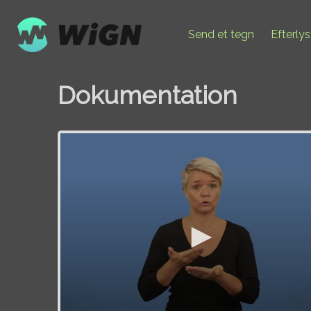
Send et tegn
Efterly
Dokumentation