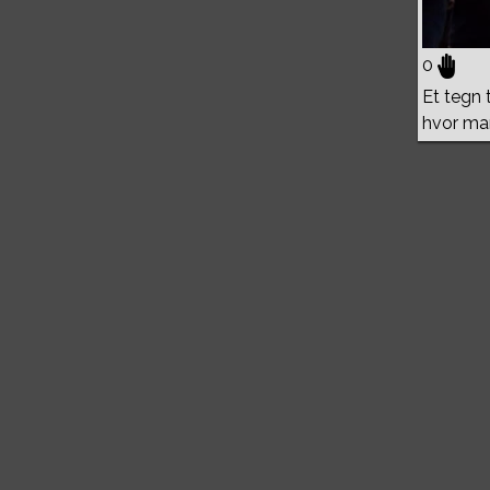
0
Et tegn 
hvor man