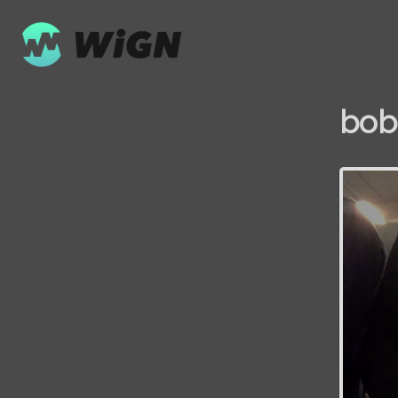
bob
Volume
0%