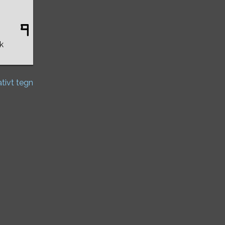
k
ativt tegn