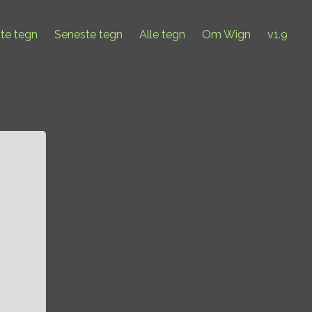
ste tegn
Seneste tegn
Alle tegn
Om Wign
v1.9