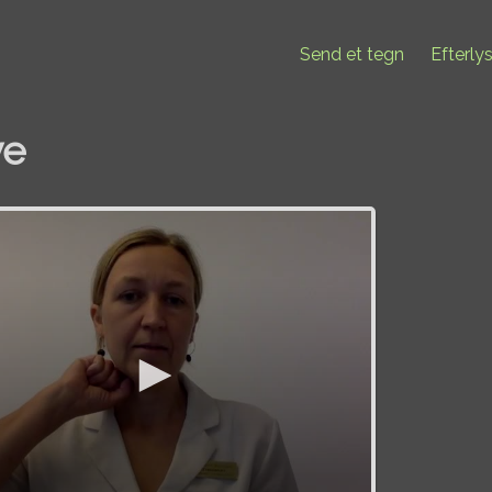
Send et tegn
Efterly
ve