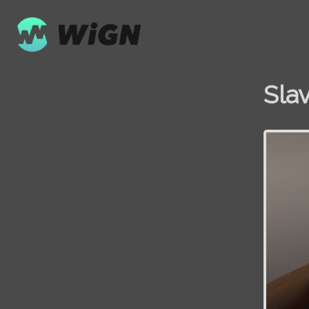
Sla
Volume
0%