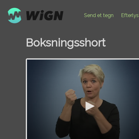
Send et tegn
Efterly
Boksningsshort