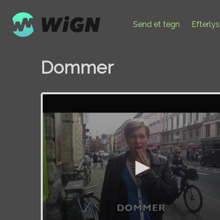
Send et tegn
Efterly
Dommer