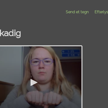
Send et tegn
Efterly
kadig