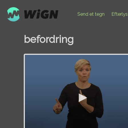
Send et tegn
Efterly
befordring