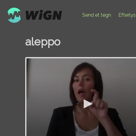
Send et tegn
Efterly
aleppo