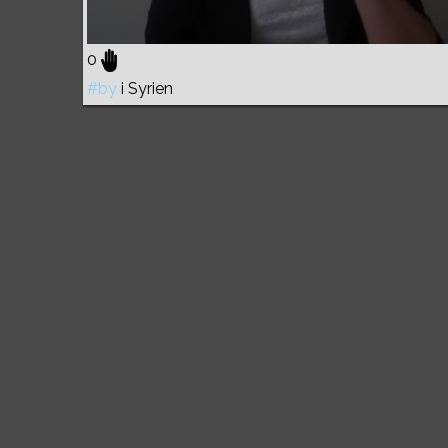
0
#by
i Syrien