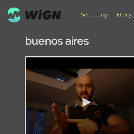
Send et tegn
Efterly
buenos aires