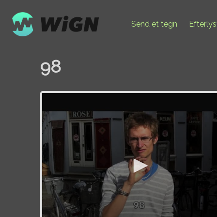
Send et tegn
Efterly
98