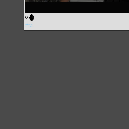
0
#tal