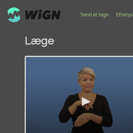
Send et tegn
Efterly
Læge