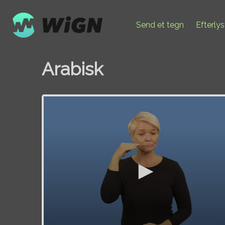
Send et tegn
Efterly
Arabisk