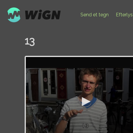
Send et tegn
Efterly
13