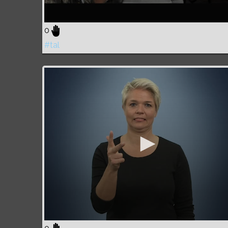
0
#tal