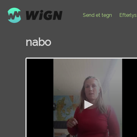
Send et tegn
Efterly
nabo