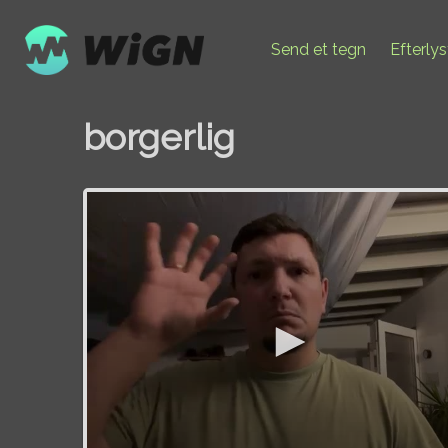
Send et tegn
Efterly
borgerlig