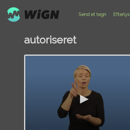
Send et tegn
Efterly
autoriseret