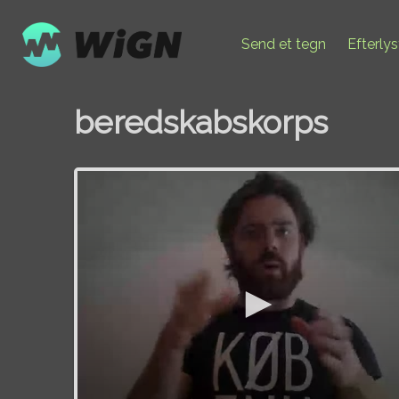
Send et tegn
Efterly
beredskabskorps