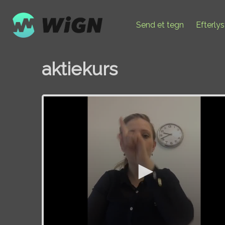
Send et tegn
Efterly
aktiekurs