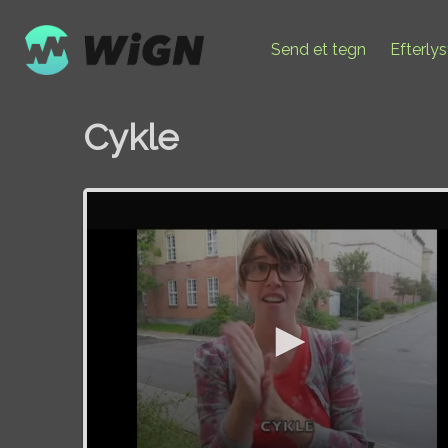
Send et tegn
Efterly
Cykle