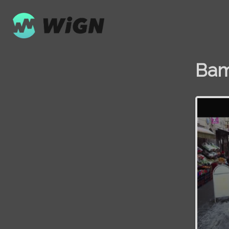
Bam
Volume
0%