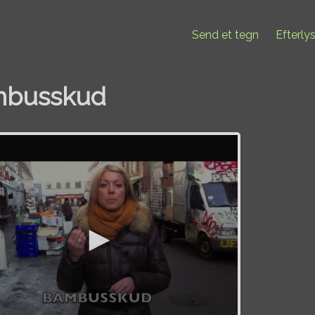
Send et tegn
Efterly
busskud