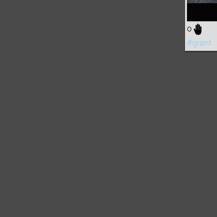
0
#grønt