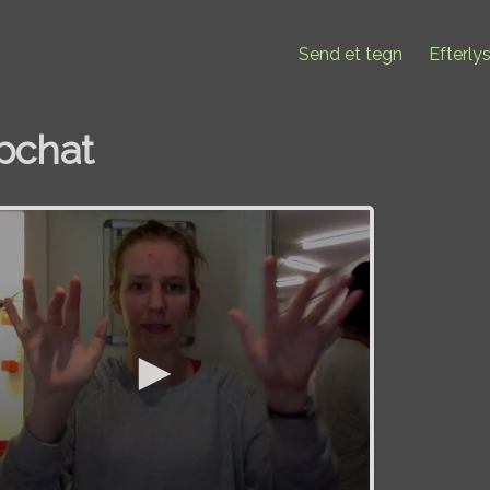
Send et tegn
Efterly
pchat