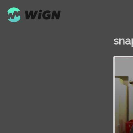
sna
Volume
0%