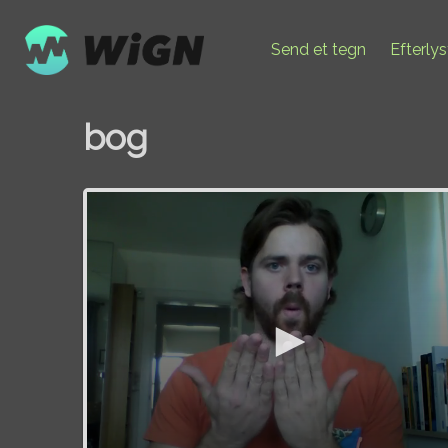
Send et tegn
Efterly
bog