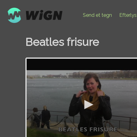
Send et tegn
Efterly
Beatles frisure