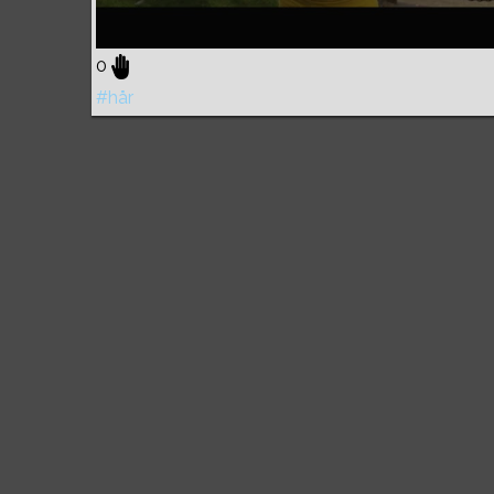
0
#hår