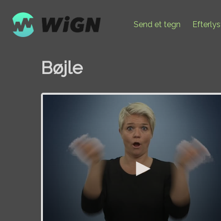
Send et tegn
Efterly
Bøjle