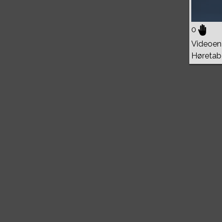
0
Videoen 
Høretab