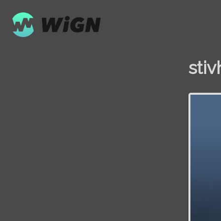
sti
Volume
0%