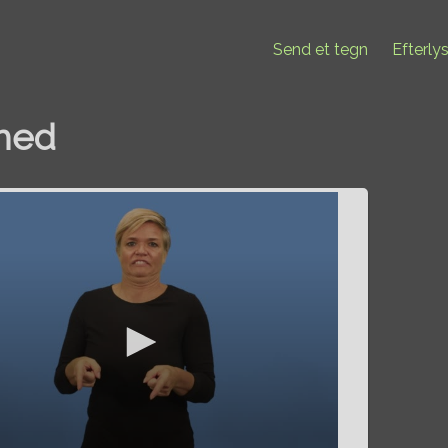
Send et tegn
Efterly
vhed