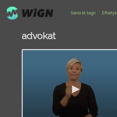
Send et tegn
Efterly
advokat