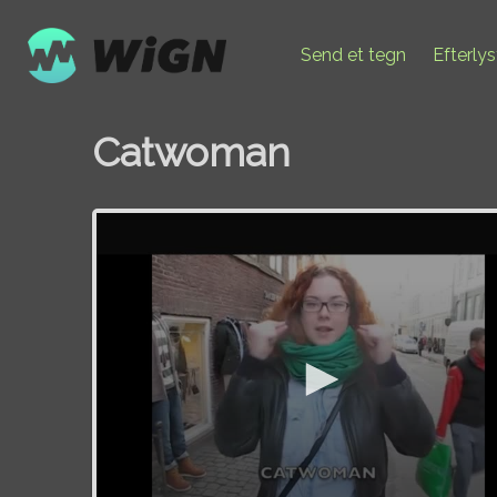
Send et tegn
Efterly
Catwoman