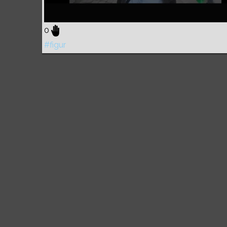
0
#figur