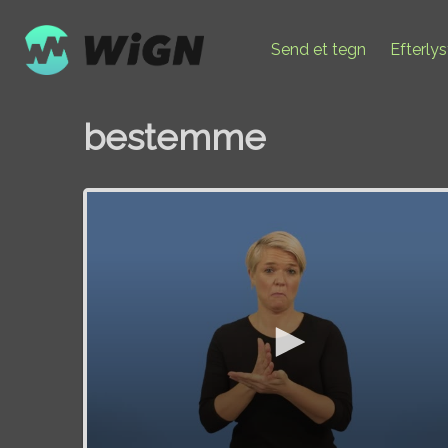
Send et tegn
Efterly
bestemme