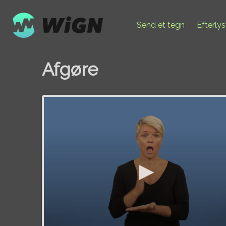
Send et tegn
Efterly
Afgøre