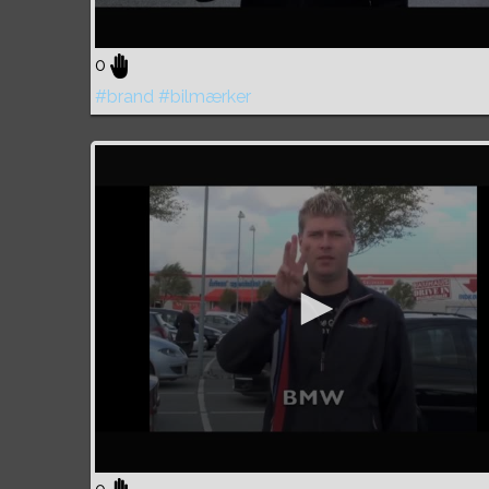
0
#brand
#bilmærker