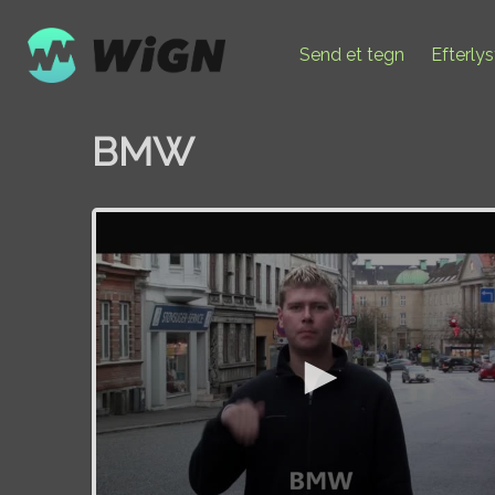
Send et tegn
Efterly
BMW