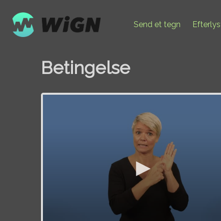
Send et tegn
Efterly
Betingelse