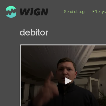
Send et tegn
Efterly
debitor