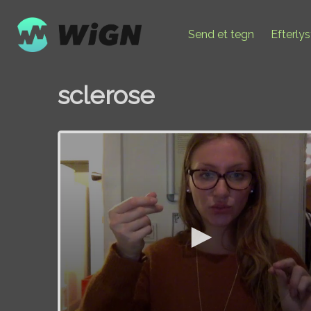
Send et tegn
Efterly
sclerose