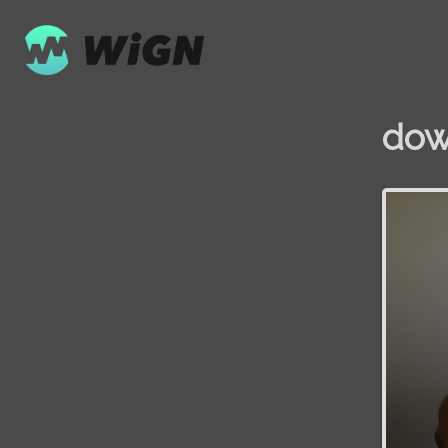
dow
Volume
0%