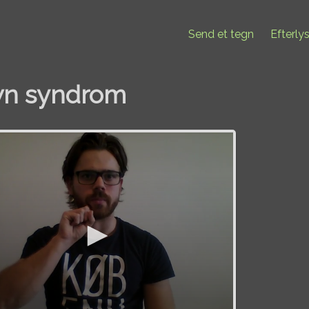
Send et tegn
Efterly
n syndrom