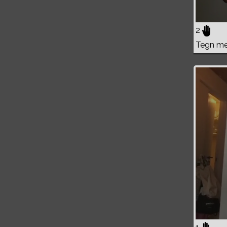
2
Tegn me
Volume
0%