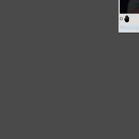
0
#biologi