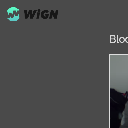
Blo
Volume
0%