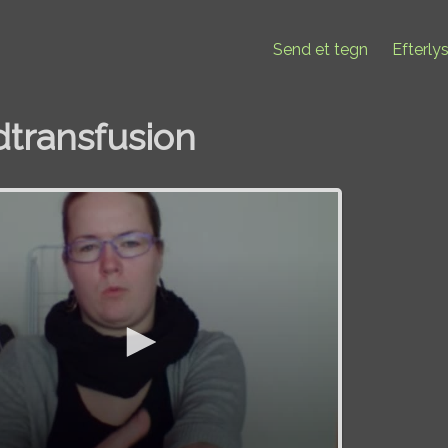
Send et tegn
Efterly
dtransfusion