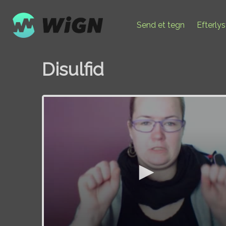
Send et tegn
Efterly
Disulfid