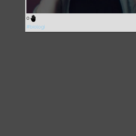
0
#biologi