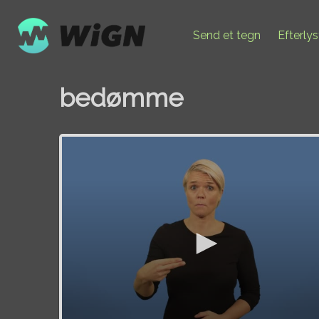
Send et tegn
Efterly
bedømme