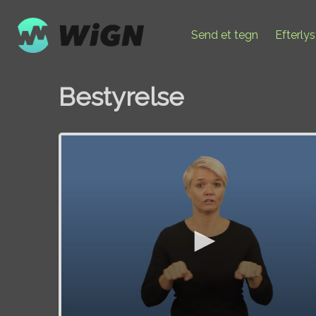
Send et tegn
Efterly
Bestyrelse